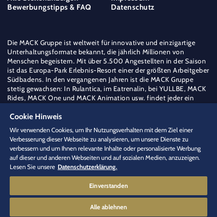
Bewerbungstipps & FAQ
Datenschutz
Die MACK Gruppe ist weltweit für innovative und einzigartige
Unterhaltungsformate bekannt, die jährlich Millionen von
Menschen begeistern. Mit über 5.500 Angestellten in der Saison
ist das Europa-Park Erlebnis-Resort einer der größten Arbeitgeber
Südbadens. In den vergangenen Jahren ist die MACK Gruppe
stetig gewachsen: In Rulantica, im Eatrenalin, bei YULLBE, MACK
Rides, MACK One und MACK Animation usw. findet jeder ein
berufliches Zuhause – frei nach dem Motto der Familie Mack "Die
weite Welt ist mein Feld".
Cookie Hinweis
Mehr über die MACK Gruppe erfahren
Wir verwenden Cookies, um Ihr Nutzungsverhalten mit dem Ziel einer
Verbesserung dieser Webseite zu analysieren, um unsere Dienste zu
jobs
[at]
europapark.de
(jobs[at]europapark[dot]de)
verbessern und um Ihnen relevante Inhalte oder personalisierte Werbung
+49 (0) 7822 77 15444
auf dieser und anderen Webseiten und auf sozialen Medien, anzuzeigen.
Lesen Sie unsere
Datenschutzerklärung.
Einverstanden
Alle ablehnen