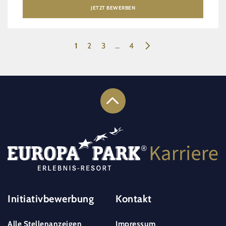
JETZT BEWERBEN
Aktuelle Seite
Page
Page
1
2
3
…
4
Seitennummerierung
Initiativbewerbung
Kontakt
Alle Stellenanzeigen
Impressum