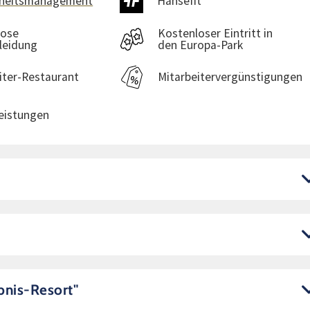
heitsmanagement
Hansefit
lose
Kostenloser Eintritt in
leidung
den Europa-Park
iter-Restaurant
Mitarbeitervergünstigungen
eistungen
bnis-Resort"