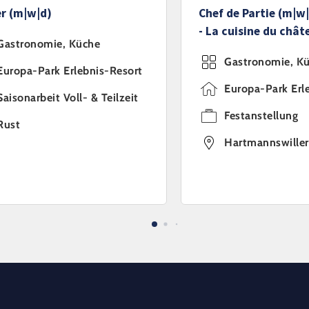
r (m|w|d)
Chef de Partie (m|w|
- La cuisine du chât
Gastronomie, Küche
Gastronomie, K
Europa-Park Erlebnis-Resort
Europa-Park Erl
Saisonarbeit Voll- & Teilzeit
Festanstellung
Rust
Hartmannswiller