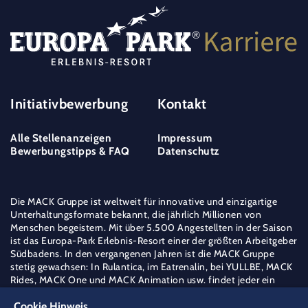
Initiativbewerbung
Kontakt
Alle Stellenanzeigen
Impressum
Bewerbungstipps & FAQ
Datenschutz
Die MACK Gruppe ist weltweit für innovative und einzigartige
Unterhaltungsformate bekannt, die jährlich Millionen von
Menschen begeistern. Mit über 5.500 Angestellten in der Saison
ist das Europa-Park Erlebnis-Resort einer der größten Arbeitgeber
Südbadens. In den vergangenen Jahren ist die MACK Gruppe
stetig gewachsen: In Rulantica, im Eatrenalin, bei YULLBE, MACK
Rides, MACK One und MACK Animation usw. findet jeder ein
berufliches Zuhause – frei nach dem Motto der Familie Mack "Die
weite Welt ist mein Feld".
Cookie Hinweis