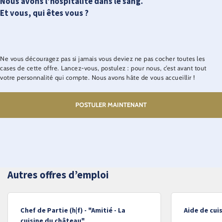
Nous avons l’hospitalité dans le sang.
Et vous, qui êtes vous ?
Ne vous découragez pas si jamais vous deviez ne pas cocher toutes les
cases de cette offre. Lancez-vous, postulez : pour nous, c’est avant tout
votre personnalité qui compte. Nous avons hâte de vous accueillir !
POSTULER MAINTENANT
Autres offres d’emploi
Chef de Partie (h|f) - "Amitié - La
Aide de cuis
cuisine du château"