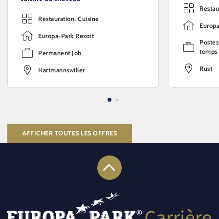
Restau
Restauration, Cuisine
Europa
Europa-Park Resort
Postes
temps 
Permanent Job
Rust
Hartmannswiller
AFFICHER TOUTES LES OFFRES