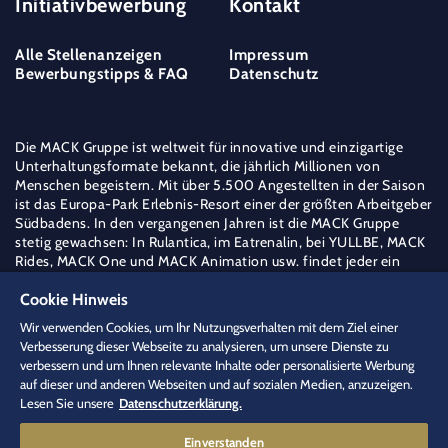
Initiativbewerbung
Kontakt
Alle Stellenanzeigen
Impressum
Bewerbungstipps & FAQ
Datenschutz
Die MACK Gruppe ist weltweit für innovative und einzigartige
Unterhaltungsformate bekannt, die jährlich Millionen von
Menschen begeistern. Mit über 5.500 Angestellten in der Saison
ist das Europa-Park Erlebnis-Resort einer der größten Arbeitgeber
Südbadens. In den vergangenen Jahren ist die MACK Gruppe
stetig gewachsen: In Rulantica, im Eatrenalin, bei YULLBE, MACK
Rides, MACK One und MACK Animation usw. findet jeder ein
berufliches Zuhause – frei nach dem Motto der Familie Mack "Die
Cookie Hinweis
weite Welt ist mein Feld".
Mehr über die MACK Gruppe erfahren
Wir verwenden Cookies, um Ihr Nutzungsverhalten mit dem Ziel einer
Verbesserung dieser Webseite zu analysieren, um unsere Dienste zu
jobs
[at]
europapark.de
(jobs[at]europapark[dot]de)
verbessern und um Ihnen relevante Inhalte oder personalisierte Werbung
+49 (0) 7822 77 15444
auf dieser und anderen Webseiten und auf sozialen Medien, anzuzeigen.
Lesen Sie unsere
Datenschutzerklärung.
Einverstanden