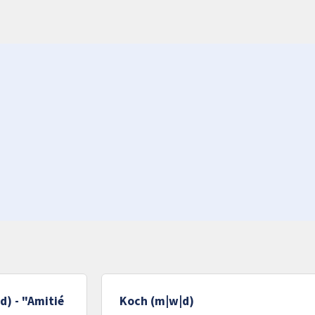
d) - "Amitié
Koch (m|w|d)