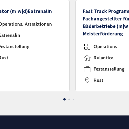
ator (m|w|d)Eatrenalin
Fast Track Program
Fachangestellter fü
Operations, Attraktionen
Bäderbetriebe (m|w
Meisterförderung
Eatrenalin
Festanstellung
Operations
Rust
Rulantica
Festanstellung
Rust