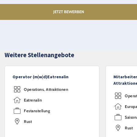
JETZT BEWERBEN
Weitere Stellenangebote
Operator (m|w|d)Eatrenalin
Mitarbeiter
Attraktione
Operations, Attraktionen
Operat
Eatrenalin
Europa
Festanstellung
Saisona
Rust
Rust