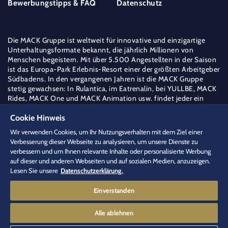
Bewerbungstipps & FAQ
Datenschutz
Die MACK Gruppe ist weltweit für innovative und einzigartige
Unterhaltungsformate bekannt, die jährlich Millionen von
Menschen begeistern. Mit über 5.500 Angestellten in der Saison
ist das Europa-Park Erlebnis-Resort einer der größten Arbeitgeber
Südbadens. In den vergangenen Jahren ist die MACK Gruppe
stetig gewachsen: In Rulantica, im Eatrenalin, bei YULLBE, MACK
Rides, MACK One und MACK Animation usw. findet jeder ein
berufliches Zuhause – frei nach dem Motto der Familie Mack "Die
Cookie Hinweis
weite Welt ist mein Feld".
Mehr über die MACK Gruppe erfahren
Wir verwenden Cookies, um Ihr Nutzungsverhalten mit dem Ziel einer
Verbesserung dieser Webseite zu analysieren, um unsere Dienste zu
jobs
[at]
europapark.de
(jobs[at]europapark[dot]de)
verbessern und um Ihnen relevante Inhalte oder personalisierte Werbung
+49 (0) 7822 77 15444
auf dieser und anderen Webseiten und auf sozialen Medien, anzuzeigen.
Lesen Sie unsere
Datenschutzerklärung.
Einverstanden
Alle ablehnen